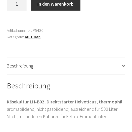
Käsekultur
In den Warenkorb
Shop
LH-
B02
AGB
Menge
Artikelnummer:
P5426
Datenschutzerklärung
Kategorie:
Kulturen
Mein Konto
Beschreibung
Versandkosten
Widerrufsbelehrung
Beschreibung
Zahlungsarten
Käsekultur LH-B02, Direktstarter Helveticus, thermophil
aromabildend; nicht gasbildend; ausreichend für 500 Liter
Über uns
Milch; mit anderen Kulturen für Feta u. Emmenthaler.
Warenkorb