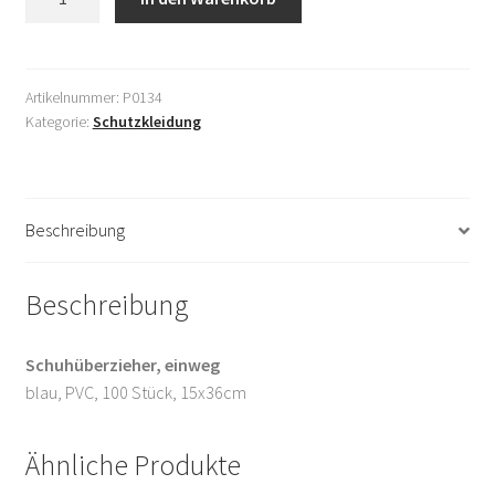
Einweg
Shop
100
Stück
AGB
Menge
Artikelnummer:
P0134
Kategorie:
Schutzkleidung
Datenschutzerklärung
Mein Konto
Beschreibung
Versandkosten
Beschreibung
Widerrufsbelehrung
Schuhüberzieher, einweg
Zahlungsarten
blau, PVC, 100 Stück, 15x36cm
Über uns
Ähnliche Produkte
Warenkorb