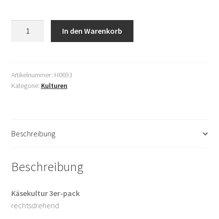
Shop
Käsekultur
In den Warenkorb
AGB
3er-
Pack
Datenschutzerklärung
rechtsdr.
Menge
Artikelnummer:
H0693
Mein Konto
Kategorie:
Kulturen
Versandkosten
Beschreibung
Widerrufsbelehrung
Zahlungsarten
Beschreibung
Über uns
Käsekultur 3er-pack
rechtsdrehend
Warenkorb