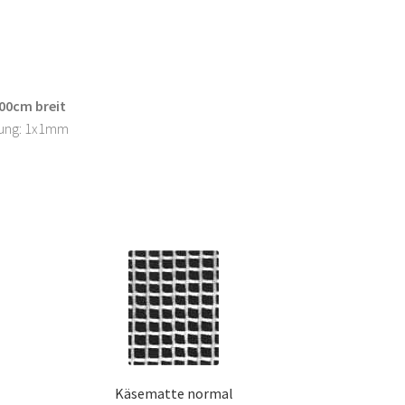
100cm breit
hung: 1x1mm
Käsematte normal