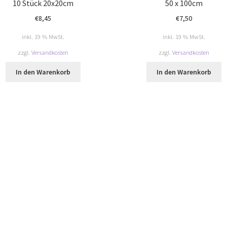
10 Stück 20x20cm
50 x 100cm
€
8,45
€
7,50
inkl. 19 % MwSt.
inkl. 19 % MwSt.
zzgl.
Versandkosten
zzgl.
Versandkosten
In den Warenkorb
In den Warenkorb