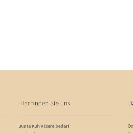
Hier finden Sie uns
D
Bunte Kuh Käsereibedarf
Da