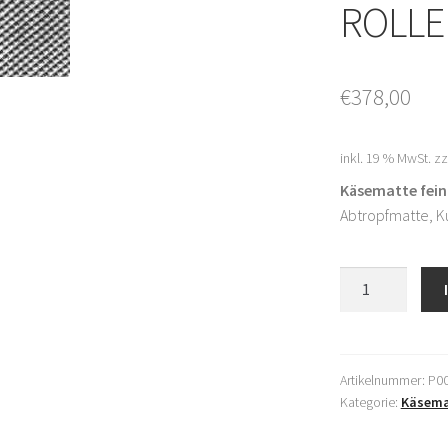
ROLLE
€
378,00
inkl. 19 % MwSt.
zz
Käsematte fein,
Abtropfmatte, K
Käsematte
fein
ROLLE
25m/100cm
Menge
Artikelnummer:
P00
Kategorie:
Käsema