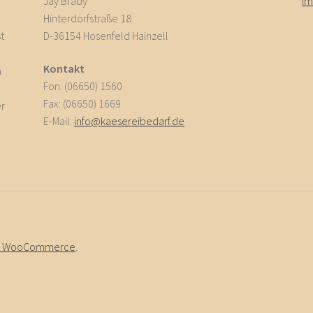
Jay Brady
I
Hinterdorfstraße 18
t
D-36154 Hosenfeld Hainzell
Kontakt
n
Fon: (06650) 1560
Fax: (06650) 1669
er
E-Mail:
info@kaesereibedarf.de
nt & WooCommerce
.