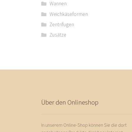
Wannen
Weichkäseformen
Zentrifugen
Zusätze
Über den Onlineshop
In unserem Online-Shop können Sie die dort