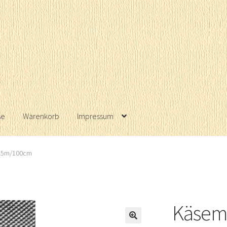
se
Warenkorb
Impressum
f
Galerie
Gentechnik-Erklärung
Impressum
Kasse
Kontakt
 25m/100cm
nkorb
Warenkorb
Käsema