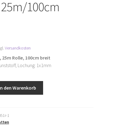
 25m/100cm
gl.
Versandkosten
 25m Rolle, 100cm breit
unststoff, Lochung: 1x1mm
In den Warenkorb
51r-1
tten