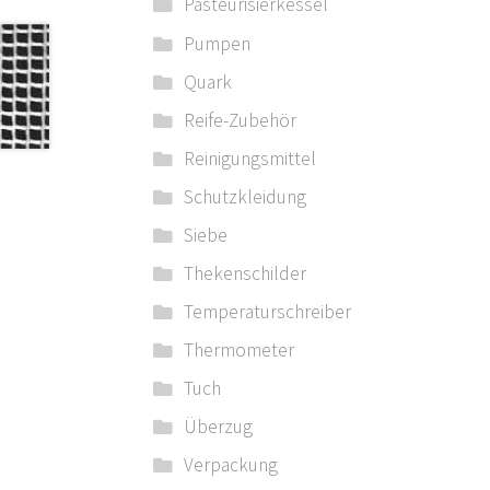
Pasteurisierkessel
Pumpen
Quark
Reife-Zubehör
Reinigungsmittel
Schutzkleidung
Siebe
Thekenschilder
Temperaturschreiber
Thermometer
Tuch
Überzug
Verpackung