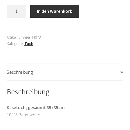
Shop
Käsetuch
In den Warenkorb
gesäumt
AGB
35x35cm
Menge
Datenschutzerklärung
Artikelnummer:
H078
Kategorie:
Tuch
Mein Konto
Versandkosten
Beschreibung
Widerrufsbelehrung
Beschreibung
Zahlungsarten
Käsetuch, gesäumt 35x35cm
Über uns
100% Baumwolle
Warenkorb